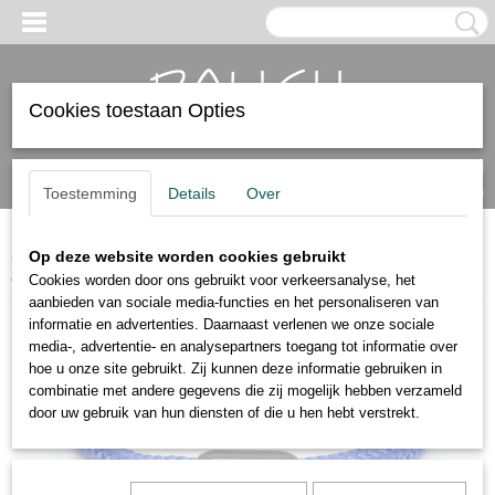
Cookies toestaan Opties
Inloggen
Registreren
UW WINKELWAGEN
Geen producten
(0)
Toestemming
Details
Over
Home
>
Dames armbanden
>
zeiltouwarmbanden
>
Op deze website worden cookies gebruikt
Zeiltouwarmband kobaltblauw.
Cookies worden door ons gebruikt voor verkeersanalyse, het
aanbieden van sociale media-functies en het personaliseren van
informatie en advertenties. Daarnaast verlenen we onze sociale
media-, advertentie- en analysepartners toegang tot informatie over
hoe u onze site gebruikt. Zij kunnen deze informatie gebruiken in
combinatie met andere gegevens die zij mogelijk hebben verzameld
door uw gebruik van hun diensten of die u hen hebt verstrekt.