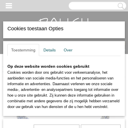
Cookies toestaan Opties
Inloggen
Registreren
UW WINKELWAGEN
Geen producten
(0)
Toestemming
Details
Over
Home
>
Heren armbanden
>
Schuifarmbanden
>
schuifarmband
Op deze website worden cookies gebruikt
donkerblauw/lichtblauw/goud.
Cookies worden door ons gebruikt voor verkeersanalyse, het
aanbieden van sociale media-functies en het personaliseren van
informatie en advertenties. Daarnaast verlenen we onze sociale
media-, advertentie- en analysepartners toegang tot informatie over
hoe u onze site gebruikt. Zij kunnen deze informatie gebruiken in
combinatie met andere gegevens die zij mogelijk hebben verzameld
door uw gebruik van hun diensten of die u hen hebt verstrekt.