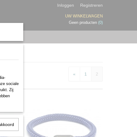
Inloggen
Registreren
UW WINKELWAGEN
Geen producten
(0)
«
1
2
ia-
nze sociale
ikt. Zij
hebben
akkoord