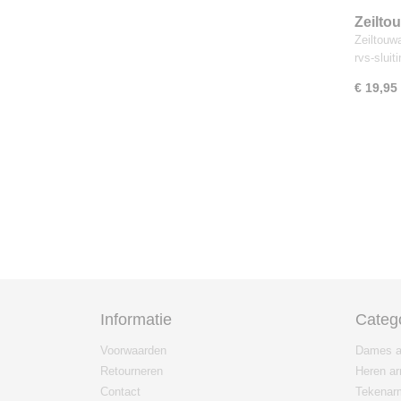
Zeilto
Zeiltouw
rvs-slui
€ 19,95
Informatie
Categ
Voorwaarden
Dames a
Retourneren
Heren a
Contact
Tekenar