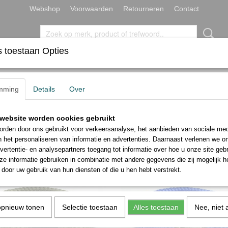
Webshop
Voorwaarden
Retourneren
Contact
 toestaan Opties
RMBANDEN
TEKENARMBANDEN
mming
Details
Over
website worden cookies gebruikt
 op:
rden door ons gebruikt voor verkeersanalyse, het aanbieden van sociale med
n het personaliseren van informatie en advertenties. Daarnaast verlenen we o
vertentie- en analysepartners toegang tot informatie over hoe u onze site gebru
e informatie gebruiken in combinatie met andere gegevens die zij mogelijk 
door uw gebruik van hun diensten of die u hen hebt verstrekt.
opnieuw tonen
Selectie toestaan
Alles toestaan
Nee, niet 