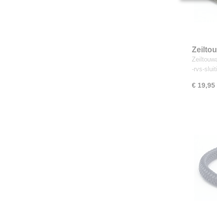
Zeilto
Zeiltou
-rvs-slui
€ 19,95