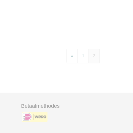
«
1
2
Betaalmethodes