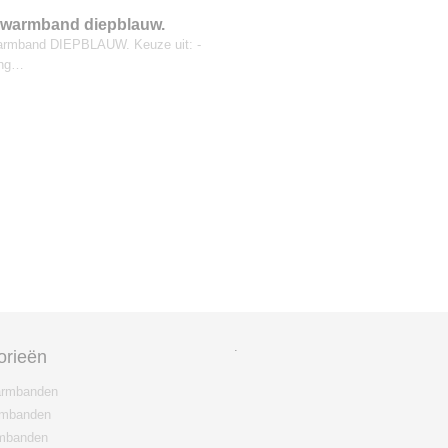
uwarmband diepblauw.
armband DIEPBLAUW. Keuze uit: -
ting…
.
orieën
rmbanden
rmbanden
mbanden