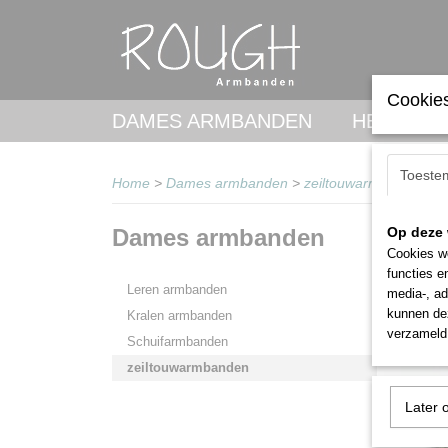
Cookies
DAMES ARMBANDEN
HEREN A
Toeste
Home
>
Dames armbanden
>
zeiltouwarmbanden
Dames armbanden
Op deze 
Sorteer
Cookies wo
functies e
Leren armbanden
media-, ad
kunnen dez
Kralen armbanden
verzameld 
Schuifarmbanden
zeiltouwarmbanden
Later 