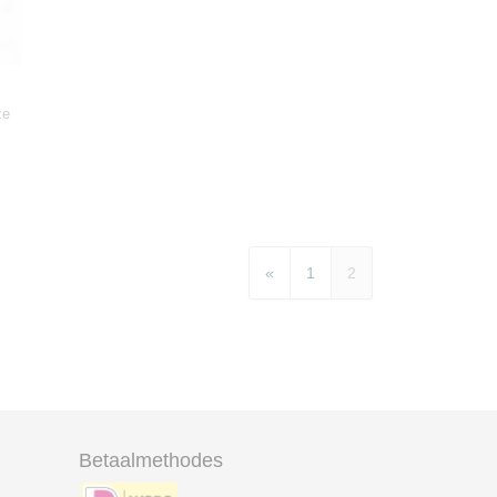
ze
«
1
2
Betaalmethodes