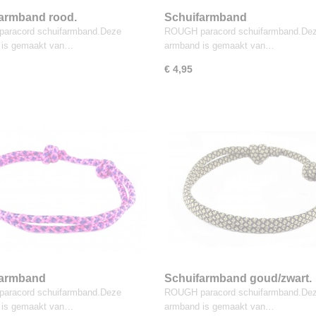
armband rood.
Schuifarmband
donkerblauw/goud.
aracord schuifarmband.Deze
ROUGH paracord schuifarmband.De
 is gemaakt van…
armband is gemaakt van…
€ 4,95
farmband
Schuifarmband goud/zwart.
ze/donkerblauw.
aracord schuifarmband.Deze
ROUGH paracord schuifarmband.De
 is gemaakt van…
armband is gemaakt van…