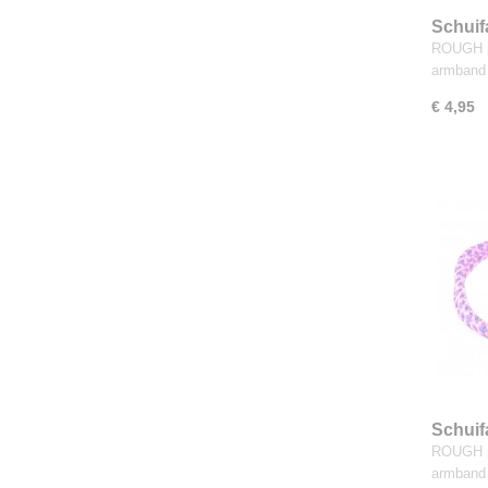
Schuif
ROUGH p
armband
€ 4,95
Schui
hardro
ROUGH p
armband