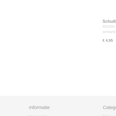
Schuif
ROUGH p
armband
€ 4,95
Informatie
Categ