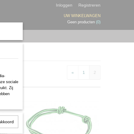
Inloggen
Registreren
UW WINKELWAGEN
Geen producten
(0)
«
1
2
ia-
nze sociale
ikt. Zij
hebben
akkoord