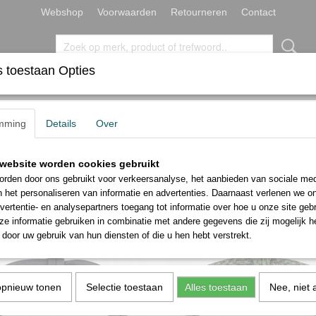
Webshop
Voorwaarden
Retourneren
Contact
 toestaan Opties
RMBANDEN
TEKENARMBANDEN
mming
Details
Over
website worden cookies gebruikt
 op:
rden door ons gebruikt voor verkeersanalyse, het aanbieden van sociale med
n het personaliseren van informatie en advertenties. Daarnaast verlenen we o
vertentie- en analysepartners toegang tot informatie over hoe u onze site gebru
e informatie gebruiken in combinatie met andere gegevens die zij mogelijk 
door uw gebruik van hun diensten of die u hen hebt verstrekt.
opnieuw tonen
Selectie toestaan
Alles toestaan
Nee, niet 