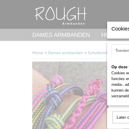
Cookies
DAMES ARMBANDEN
HEREN A
Toeste
Home
>
Dames armbanden
>
Schuifarmbanden
Op deze 
Sorteer
Cookies wo
functies e
media-, ad
kunnen dez
verzameld 
Later 