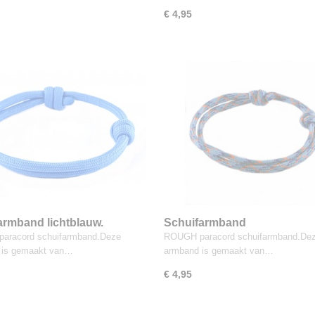
€ 4,95
armband lichtblauw.
Schuifarmband
blauw/blauw/oranje.
aracord schuifarmband.Deze
ROUGH paracord schuifarmband.De
 is gemaakt van…
armband is gemaakt van…
€ 4,95