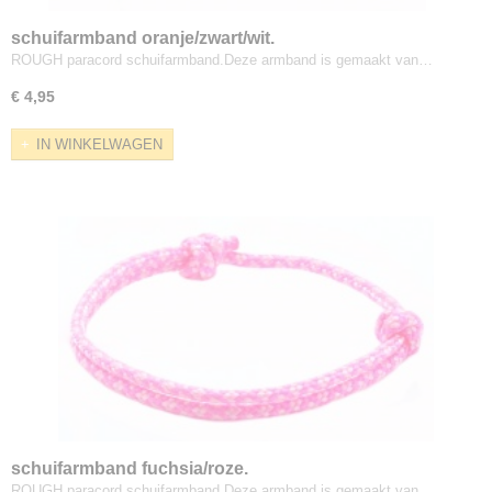
schuifarmband oranje/zwart/wit.
ROUGH paracord schuifarmband.Deze armband is gemaakt van…
€ 4,95
IN WINKELWAGEN
schuifarmband fuchsia/roze.
ROUGH paracord schuifarmband.Deze armband is gemaakt van…