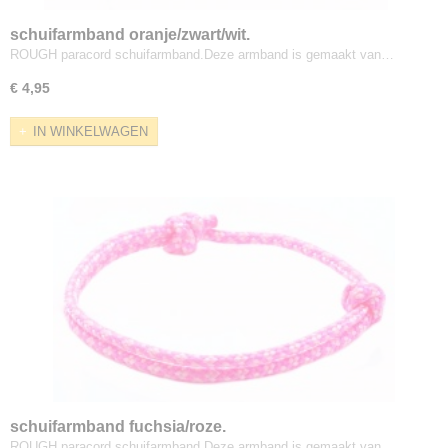
schuifarmband oranje/zwart/wit.
ROUGH paracord schuifarmband.Deze armband is gemaakt van…
€ 4,95
IN WINKELWAGEN
schuifarmband fuchsia/roze.
ROUGH paracord schuifarmband.Deze armband is gemaakt van…